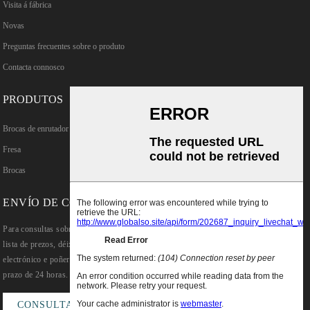
Visita á fábrica
Novas
Preguntas frecuentes sobre o produto
Contacta connosco
PRODUTOS
Brocas de enrutador rectos TCT
Fresa
Brocas
ENVÍO DE CONSULTAS
Para consultas sobre os nosos produtos ou
lista de prezos, déixanos o teu correo
electrónico e poñerémonos en contacto nun
prazo de 24 horas.
CONSULTA AGORA