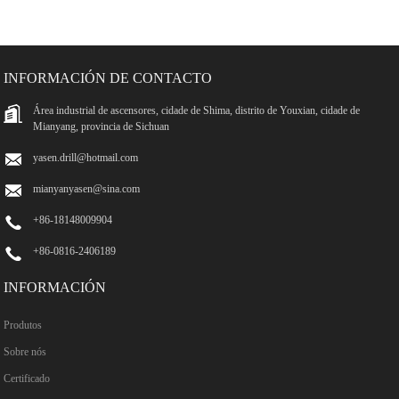
INFORMACIÓN DE CONTACTO
Área industrial de ascensores, cidade de Shima, distrito de Youxian, cidade de
Mianyang, provincia de Sichuan
yasen.drill@hotmail.com
mianyanyasen@sina.com
+86-18148009904
+86-0816-2406189
INFORMACIÓN
Produtos
Sobre nós
Certificado