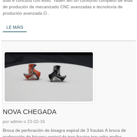
días e concluíu con éxito. Yasen ten un conxunto completo de liñas
de produción de mecanizado CNC avanzadas e tecnoloxía de
produción avanzada.O...
LE MÁIS
NOVA CHEGADA
por admin o 23-02-16
Broca de perforación de bisagra espiral de 3 frautas A broca de
perforación de bisagra espiral de tres frautas ten unha mellor