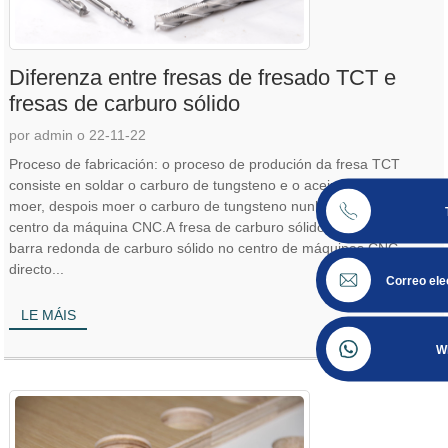
Diferenza entre fresas de fresado TCT e
fresas de carburo sólido
por admin o 22-11-22
Proceso de fabricación: o proceso de produción da fresa TCT
consiste en soldar o carburo de tungsteno e o aceiro antes de
moer, despois moer o carburo de tungsteno nunha fresa afiada no
centro da máquina CNC.A fresa de carburo sólido foi feita con
barra redonda de carburo sólido no centro de máquinas CNC
directo...
Correo ele
LE MÁIS
W