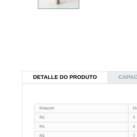
DETALLE DO PRODUTO
CAPAC
Rotación
D
R/L
5
R/L
6
R/L
7