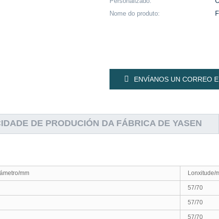
Personalizado:
Nome do produto:
F
ENVÍANOS UN CORREO 
IDADE DE PRODUCIÓN DA FÁBRICA DE YASEN
iámetro/mm
Lonxitude
57/70
57/70
57/70