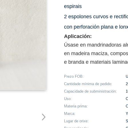
espirais
2 espolones curvos e rectif
con perforación plana e lon
Aplicación:
Úsase en mandrinadoras aln
en madeira maciza, compos
e branda e materiais lamina
Prezo FOB:
U
Cantidade mínima de pedido:
2
Capacidade de subministración:
1
Uso:
C
Materia prima:
C
Marca:
Lugar de orixe:
S