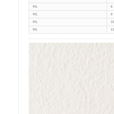
R/L
8
R/L
9
R/L
1
R/L
1